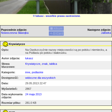
©
lukasz
- wszelkie prawa zastrzeżone.
Poprzednie zdjęcie:
Następne zdjęcie:
Nowoczesna Sławojka
Jałówka
Krywiatycze
Opis:
Na Opolszczyźnie nazwy miejscowości są po polsku i niemiecku, a
na Podlasiu po polsku i białorusku.
Autor zdjęcia:
lukasz
Słowa
Krywiatycze
,
znak
,
tablica
kluczowe:
Kategorie:
inne
,
podlaskie
Dostępność:
widoczne dla wszystkich
Data:
29.05.2013 22:47
Wyświetleń:
2867
Data wykonania
24 maja 2013
zdjęcia:
Rozmiar pliku:
281.0 KB