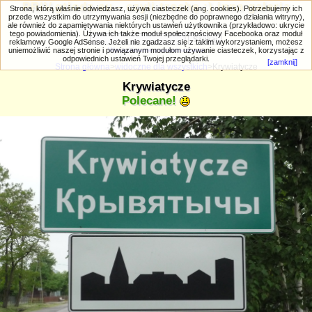
PRIV.gtlodz.eu - czyli trochę ;) inna galeria
Strona, którą właśnie odwiedzasz, używa ciasteczek (ang. cookies). Potrzebujemy ich
przede wszystkim do utrzymywania sesji (niezbędne do poprawnego działania witryny),
ale również do zapamiętywania niektórych ustawień użytkownika (przykładowo: ukrycie
tego powiadomienia). Używa ich także moduł społecznościowy Facebooka oraz moduł
reklamowy Google AdSense. Jeżeli nie zgadzasz się z takim wykorzystaniem, możesz
uniemożliwić naszej stronie i powiązanym modułom używanie ciasteczek, korzystając z
Wyszukiwanie zaawansowane
odpowiednich ustawień Twojej przeglądarki.
[zamknij]
Strona główna
>
widoczne dla wszystkich
>Krywiatycze
Krywiatycze
Polecane!