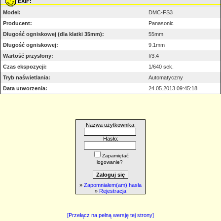
EXIF:
Model:
DMC-FS3
Producent:
Panasonic
Długość ogniskowej (dla klatki 35mm):
55mm
Długość ogniskowej:
9.1mm
Wartość przysłony:
f/3.4
Czas ekspozycji:
1/640 sek.
Tryb naświetlania:
Automatyczny
Data utworzenia:
24.05.2013 09:45:18
Nazwa użytkownika:
Hasło:
Zapamiętać
logowanie?
»
Zapomniałem(am) hasła
»
Rejestracja
[Przełącz na pełną wersję tej strony]