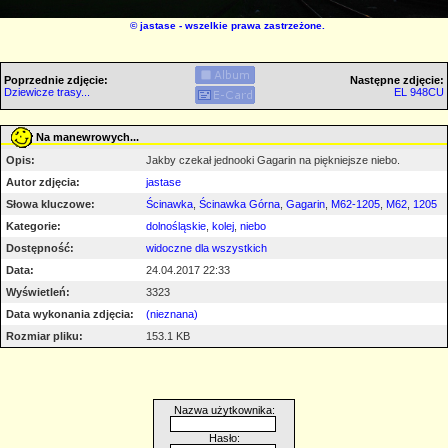
©
jastase
- wszelkie prawa zastrzeżone.
Poprzednie zdjęcie:
Następne zdjęcie:
Dziewicze trasy...
EL 948CU
Na manewrowych...
Opis:
Jakby czekał jednooki Gagarin na piękniejsze niebo.
Autor zdjęcia:
jastase
Słowa kluczowe:
Ścinawka
,
Ścinawka Górna
,
Gagarin
,
M62-1205
,
M62
,
1205
Kategorie:
dolnośląskie
,
kolej
,
niebo
Dostępność:
widoczne dla wszystkich
Data:
24.04.2017 22:33
Wyświetleń:
3323
Data wykonania zdjęcia:
(nieznana)
Rozmiar pliku:
153.1 KB
Nazwa użytkownika:
Hasło: