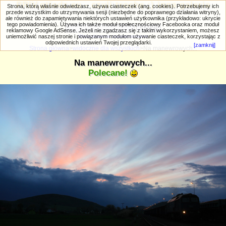
PRIV.gtlodz.eu - czyli trochę ;) inna galeria
Strona, którą właśnie odwiedzasz, używa ciasteczek (ang. cookies). Potrzebujemy ich
przede wszystkim do utrzymywania sesji (niezbędne do poprawnego działania witryny),
ale również do zapamiętywania niektórych ustawień użytkownika (przykładowo: ukrycie
tego powiadomienia). Używa ich także moduł społecznościowy Facebooka oraz moduł
reklamowy Google AdSense. Jeżeli nie zgadzasz się z takim wykorzystaniem, możesz
uniemożliwić naszej stronie i powiązanym modułom używanie ciasteczek, korzystając z
Wyszukiwanie zaawansowane
odpowiednich ustawień Twojej przeglądarki.
[zamknij]
Strona główna
>
widoczne dla wszystkich
>Na manewrowych...
Na manewrowych...
Polecane!