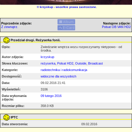
©
krzyskup
- wszelkie prawa zastrzeżone.
Poprzednie zdjęcie:
Następne zdjęcie:
Z zewnątrz.
Polsat OB VAN HD2
Przedział drugi. Reżyserka fonii.
Opis:
Zwiedzanie wnętrza wozu rozpoczynamy nietypowo - od
środka.
Autor zdjęcia:
krzyskup
Słowa kluczowe:
reżyserka
,
Polsat HD2
,
Outside
,
Broadcast
Kategorie:
radiotechnika i radiokomunikacja
Dostępność:
widoczne dla wszystkich
Data:
09.02.2016 21:41
Wyświetleń:
3106
Data wykonania
09 lutego 2016
zdjęcia:
Rozmiar pliku:
358.0 KB
IPTC
Data stworzenia:
09.02.2016