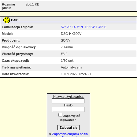
Rozmiar
206.1 KB
pliku:
EXIF:
Lokalizacja zdjęcia:
52° 20' 14.7" N 15° 54' 1.45" E
Model:
DSC-HX100V
Producent:
SONY
Długość ogniskowej:
7.14mm
Wartość przysłony:
f/3.2
Czas ekspozycji:
1/80 sek.
Tryb naświetlania:
Automatyczny
Data utworzenia:
10.09.2022 12:24:21
Nazwa użytkownika:
Hasło:
Zapamiętać
logowanie?
»
Zapomniałem(am) hasła