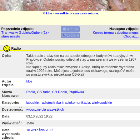
©
klos
- wszelkie prawa zastrzeżone.
Poprzednie zdjęcie:
Następne zdjęcie:
Tramwaj w Gubinie/Guben (1) -
Koniec terenu zabudowanego.
stare miasto
Chociaż...
Radio
Opis:
Takie radio znalazłem na parapecie jednego z budynków stacyjnych w
Prądówce. Ostatni pociąg odjechał stąd z pasażerami we wrześniu 1987
roku.
Nie sądzę, by radio miało związek z koleją, którą ostatecznie wycofano
tutaj w 1992 roku. Może jest to jednak coś ciekawego, starego? A może
po prostu zwykła, nieciekawa CB-tka?
Autor
klos
zdjęcia:
Słowa
Radio
,
CBRadio
,
CB-Radio
,
Prądówka
kluczowe:
Kategorie:
lubuskie
,
radiotechnika i radiokomunikacja
,
wielkopolskie
Dostępność:
widoczne dla wszystkich
Data:
03.10.2022 19:22
Wyświetleń:
1504
Data
10 września 2022
wykonania
zdjęcia: