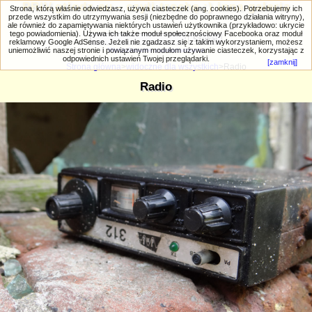
PRIV.gtlodz.eu - czyli trochę ;) inna galeria
Strona, którą właśnie odwiedzasz, używa ciasteczek (ang. cookies). Potrzebujemy ich
przede wszystkim do utrzymywania sesji (niezbędne do poprawnego działania witryny),
ale również do zapamiętywania niektórych ustawień użytkownika (przykładowo: ukrycie
tego powiadomienia). Używa ich także moduł społecznościowy Facebooka oraz moduł
reklamowy Google AdSense. Jeżeli nie zgadzasz się z takim wykorzystaniem, możesz
uniemożliwić naszej stronie i powiązanym modułom używanie ciasteczek, korzystając z
Wyszukiwanie zaawansowane
odpowiednich ustawień Twojej przeglądarki.
[zamknij]
Strona główna
>
widoczne dla wszystkich
>Radio
Radio