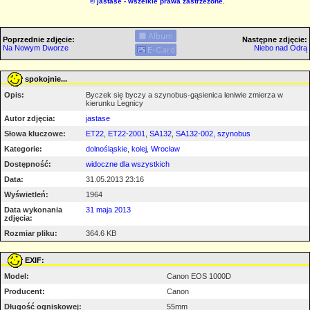
©
jastase
- wszelkie prawa zastrzeżone.
Poprzednie zdjęcie:
Następne zdjęcie:
Na Nowym Dworze
Niebo nad Odrą
spokojnie...
Opis:
Byczek się byczy a szynobus-gąsienica leniwie zmierza w
kierunku Legnicy
Autor zdjęcia:
jastase
Słowa kluczowe:
ET22
,
ET22-2001
,
SA132
,
SA132-002
,
szynobus
Kategorie:
dolnośląskie
,
kolej
,
Wrocław
Dostępność:
widoczne dla wszystkich
Data:
31.05.2013 23:16
Wyświetleń:
1964
Data wykonania
31 maja 2013
zdjęcia:
Rozmiar pliku:
364.6 KB
EXIF:
Model:
Canon EOS 1000D
Producent:
Canon
Długość ogniskowej:
55mm