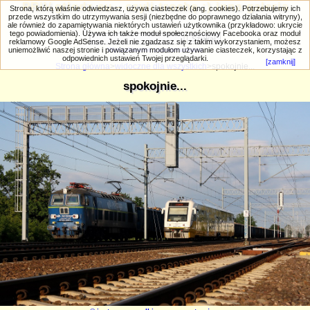
PRIV.gtlodz.eu - czyli trochę ;) inna galeria
Strona, którą właśnie odwiedzasz, używa ciasteczek (ang. cookies). Potrzebujemy ich
przede wszystkim do utrzymywania sesji (niezbędne do poprawnego działania witryny),
ale również do zapamiętywania niektórych ustawień użytkownika (przykładowo: ukrycie
tego powiadomienia). Używa ich także moduł społecznościowy Facebooka oraz moduł
reklamowy Google AdSense. Jeżeli nie zgadzasz się z takim wykorzystaniem, możesz
uniemożliwić naszej stronie i powiązanym modułom używanie ciasteczek, korzystając z
Wyszukiwanie zaawansowane
odpowiednich ustawień Twojej przeglądarki.
[zamknij]
Strona główna
>
widoczne dla wszystkich
>spokojnie...
spokojnie...