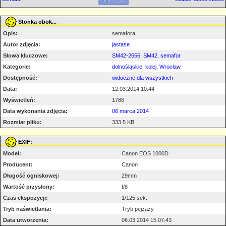
Stonka obok...
Opis:
semafora
Autor zdjęcia:
jastase
Słowa kluczowe:
SM42-2656
,
SM42
,
semafor
Kategorie:
dolnośląskie
,
kolej
,
Wrocław
Dostępność:
widoczne dla wszystkich
Data:
12.03.2014 10:44
Wyświetleń:
1786
Data wykonania zdjęcia:
06 marca 2014
Rozmiar pliku:
333.5 KB
EXIF:
Model:
Canon EOS 1000D
Producent:
Canon
Długość ogniskowej:
29mm
Wartość przysłony:
f/8
Czas ekspozycji:
1/125 sek.
Tryb naświetlania:
Tryb pejzaży
Data utworzenia:
06.03.2014 15:07:43