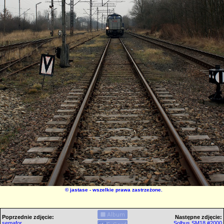
©
jastase
- wszelkie prawa zastrzeżone.
Poprzednie zdjęcie:
Następne zdjęcie:
semafor
Solbus SM18 #2000