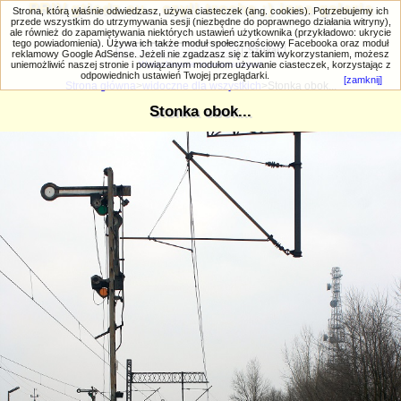
PRIV.gtlodz.eu - czyli trochę ;) inna galeria
Strona, którą właśnie odwiedzasz, używa ciasteczek (ang. cookies). Potrzebujemy ich
przede wszystkim do utrzymywania sesji (niezbędne do poprawnego działania witryny),
ale również do zapamiętywania niektórych ustawień użytkownika (przykładowo: ukrycie
tego powiadomienia). Używa ich także moduł społecznościowy Facebooka oraz moduł
reklamowy Google AdSense. Jeżeli nie zgadzasz się z takim wykorzystaniem, możesz
uniemożliwić naszej stronie i powiązanym modułom używanie ciasteczek, korzystając z
Wyszukiwanie zaawansowane
odpowiednich ustawień Twojej przeglądarki.
[zamknij]
Strona główna
>
widoczne dla wszystkich
>Stonka obok...
Stonka obok...