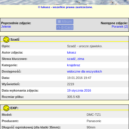
©
lukasz
- wszelkie prawa zastrzeżone.
Poprzednie zdjęcie:
Następne zdjęcie:
Jelenie
Poranek [2]
Szadź
Opis:
Szadź - urocze zjawisko.
Autor zdjęcia:
lukasz
Słowa kluczowe:
szadź
,
zima
Kategorie:
krajobraz
Dostępność:
widoczne dla wszystkich
Data:
19.01.2016 19:47
Wyświetleń:
2219
Data wykonania zdjęcia:
19 stycznia 2016
Rozmiar pliku:
305.5 KB
EXIF:
Model:
DMC-TZ1
Producent:
Panasonic
Długość ogniskowej (dla klatki 35mm):
90mm