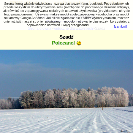
PRIV.gtlodz.eu - czyli trochę ;) inna galeria
Strona, którą właśnie odwiedzasz, używa ciasteczek (ang. cookies). Potrzebujemy ich
przede wszystkim do utrzymywania sesji (niezbędne do poprawnego działania witryny),
ale również do zapamiętywania niektórych ustawień użytkownika (przykładowo: ukrycie
tego powiadomienia). Używa ich także moduł społecznościowy Facebooka oraz moduł
reklamowy Google AdSense. Jeżeli nie zgadzasz się z takim wykorzystaniem, możesz
uniemożliwić naszej stronie i powiązanym modułom używanie ciasteczek, korzystając z
Wyszukiwanie zaawansowane
odpowiednich ustawień Twojej przeglądarki.
[zamknij]
Strona główna
>
widoczne dla wszystkich
>Szadź
Szadź
Polecane!