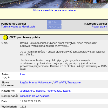
©
klos
- wszelkie prawa zastrzeżone.
Poprzednie zdjęcie:
Następne zdjęcie:
Turbina wodna w Maczkowie
Rower gigant
VW T1 pod bramą polską
Opis:
Brama Polska to jedna z dwóch bram w krętym, nieco "alpejskim"
Łagowie. Wzniesiona została w XV wieku.
Ja to mam szczęście - chcąc sfotografować ten zabytek w kadr wjechał
mi... VW T1.
Jazda samochodem po tych krętych, górzystych, ciasnych
średniowiecznych uliczkach wijących się pomiędzy jeziorkami to
prawdziwa przyjemność. Dobrze, że ta okolica uniknęła destrukcji w 1945
roku.
Autor
klos
zdjęcia:
Słowa
Łagów
,
brama
,
Volkswagen
,
VW
,
WVT1
,
Transporter
kluczowe:
Kategorie:
architektura
,
lubuskie
,
motoryzacja
,
zabytki
Dostępność:
widoczne dla wszystkich
Data:
17.10.2022 19:25
Wyświetleń:
1513