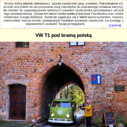
PRIV.gtlodz.eu - czyli trochę ;) inna galeria
Strona, którą właśnie odwiedzasz, używa ciasteczek (ang. cookies). Potrzebujemy ich
przede wszystkim do utrzymywania sesji (niezbędne do poprawnego działania witryny),
ale również do zapamiętywania niektórych ustawień użytkownika (przykładowo: ukrycie
tego powiadomienia). Używa ich także moduł społecznościowy Facebooka oraz moduł
reklamowy Google AdSense. Jeżeli nie zgadzasz się z takim wykorzystaniem, możesz
uniemożliwić naszej stronie i powiązanym modułom używanie ciasteczek, korzystając z
Wyszukiwanie zaawansowane
odpowiednich ustawień Twojej przeglądarki.
[zamknij]
Strona główna
>
widoczne dla wszystkich
>VW T1 pod bramą polską
VW T1 pod bramą polską