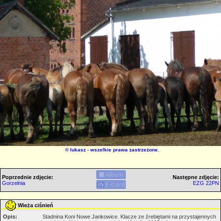
©
lukasz
- wszelkie prawa zastrzeżone.
Poprzednie zdjęcie:
Następne zdjęcie:
Gorzelnia
EZG 22PN
Wieża ciśnień
Opis:
Stadnina Koni Nowe Jankowice. Klacze ze źrebiętami na przystajennych