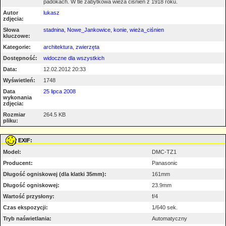
padokach. W tle zabytkowa wieża ciśnień z 1918 roku.
Autor
lukasz
zdjęcia:
Słowa
stadnina
,
Nowe_Jankowice
,
konie
,
wieża_ciśnien
kluczowe:
Kategorie:
architektura
,
zwierzęta
Dostępność:
widoczne dla wszystkich
Data:
12.02.2012 20:33
Wyświetleń:
1748
Data
25 lipca 2008
wykonania
zdjęcia:
Rozmiar
264.5 KB
pliku:
EXIF:
Model:
DMC-TZ1
Producent:
Panasonic
Długość ogniskowej (dla klatki 35mm):
161mm
Długość ogniskowej:
23.9mm
Wartość przysłony:
f/4
Czas ekspozycji:
1/640 sek.
Tryb naświetlania:
Automatyczny