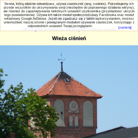
PRIV.gtlodz.eu - czyli trochę ;) inna galeria
Strona, którą właśnie odwiedzasz, używa ciasteczek (ang. cookies). Potrzebujemy ich
przede wszystkim do utrzymywania sesji (niezbędne do poprawnego działania witryny),
ale również do zapamiętywania niektórych ustawień użytkownika (przykładowo: ukrycie
tego powiadomienia). Używa ich także moduł społecznościowy Facebooka oraz moduł
reklamowy Google AdSense. Jeżeli nie zgadzasz się z takim wykorzystaniem, możesz
uniemożliwić naszej stronie i powiązanym modułom używanie ciasteczek, korzystając z
Wyszukiwanie zaawansowane
odpowiednich ustawień Twojej przeglądarki.
[zamknij]
Strona główna
>
widoczne dla wszystkich
>Wieża ciśnień
Wieża ciśnień