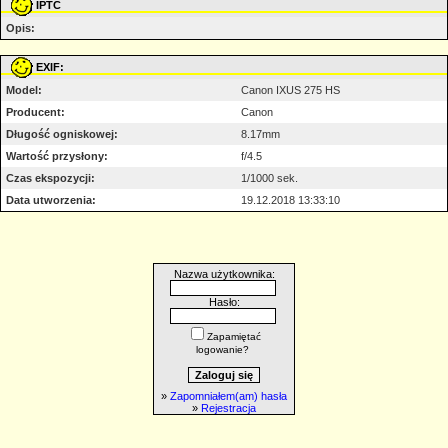
IPTC
Opis:
EXIF:
Model:
Canon IXUS 275 HS
Producent:
Canon
Długość ogniskowej:
8.17mm
Wartość przysłony:
f/4.5
Czas ekspozycji:
1/1000 sek.
Data utworzenia:
19.12.2018 13:33:10
Nazwa użytkownika:
Hasło:
Zapamiętać
logowanie?
»
Zapomniałem(am) hasła
»
Rejestracja