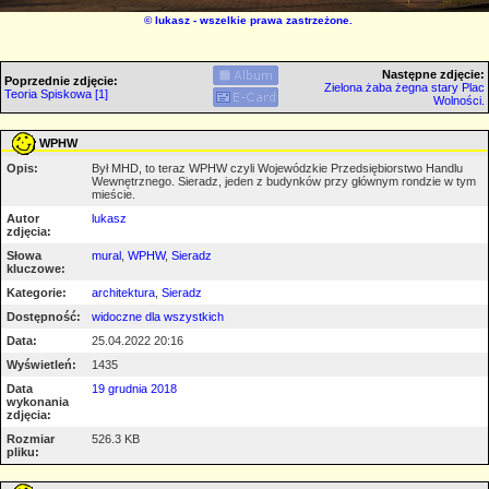
©
lukasz
- wszelkie prawa zastrzeżone.
Następne zdjęcie:
Poprzednie zdjęcie:
Zielona żaba żegna stary Plac
Teoria Spiskowa [1]
Wolności.
WPHW
Opis:
Był MHD, to teraz WPHW czyli Wojewódzkie Przedsiębiorstwo Handlu
Wewnętrznego. Sieradz, jeden z budynków przy głównym rondzie w tym
mieście.
Autor
lukasz
zdjęcia:
Słowa
mural
,
WPHW
,
Sieradz
kluczowe:
Kategorie:
architektura
,
Sieradz
Dostępność:
widoczne dla wszystkich
Data:
25.04.2022 20:16
Wyświetleń:
1435
Data
19 grudnia 2018
wykonania
zdjęcia:
Rozmiar
526.3 KB
pliku: