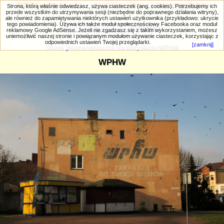
PRIV.gtlodz.eu - czyli trochę ;) inna galeria
Strona, którą właśnie odwiedzasz, używa ciasteczek (ang. cookies). Potrzebujemy ich
przede wszystkim do utrzymywania sesji (niezbędne do poprawnego działania witryny),
ale również do zapamiętywania niektórych ustawień użytkownika (przykładowo: ukrycie
tego powiadomienia). Używa ich także moduł społecznościowy Facebooka oraz moduł
reklamowy Google AdSense. Jeżeli nie zgadzasz się z takim wykorzystaniem, możesz
uniemożliwić naszej stronie i powiązanym modułom używanie ciasteczek, korzystając z
Wyszukiwanie zaawansowane
odpowiednich ustawień Twojej przeglądarki.
[zamknij]
Strona główna
>
widoczne dla wszystkich
>WPHW
WPHW