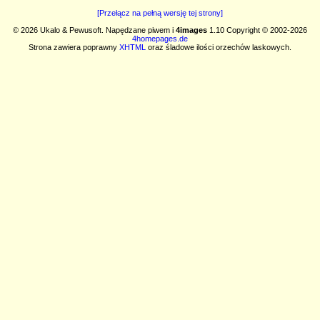
[Przełącz na pełną wersję tej strony]
© 2026 Ukalo & Pewusoft. Napędzane piwem i
4images
1.10 Copyright © 2002-2026
4homepages.de
Strona zawiera poprawny
XHTML
oraz śladowe ilości orzechów laskowych.