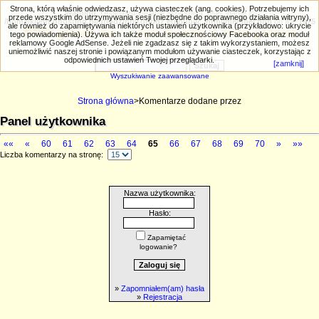
Strona, którą właśnie odwiedzasz, używa ciasteczek (ang. cookies). Potrzebujemy ich
Warning
: Undefined variable $comment_user_name in
przede wszystkim do utrzymywania sesji (niezbędne do poprawnego działania witryny),
/home/klient.dhosting.pl/gtlodz/priv.gtlodz.eu/public_html/member.php
on line
1975
ale również do zapamiętywania niektórych ustawień użytkownika (przykładowo: ukrycie
PRIV.gtlodz.eu - czyli trochę ;) inna galeria
tego powiadomienia). Używa ich także moduł społecznościowy Facebooka oraz moduł
reklamowy Google AdSense. Jeżeli nie zgadzasz się z takim wykorzystaniem, możesz
uniemożliwić naszej stronie i powiązanym modułom używanie ciasteczek, korzystając z
odpowiednich ustawień Twojej przeglądarki.
[zamknij]
Wyszukiwanie zaawansowane
Strona główna
>Komentarze dodane przez
Panel użytkownika
««
«
60
61
62
63
64
65
66
67
68
69
70
»
»»
Liczba komentarzy na stronę:
Nazwa użytkownika:
Hasło:
Zapamiętać
logowanie?
»
Zapomniałem(am) hasła
»
Rejestracja